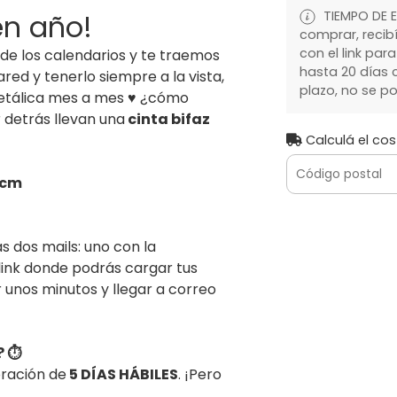
TIEMPO DE E
en año!
comprar, recibí
con el link par
de los calendarios y te traemos
hasta 20 días c
red y tenerlo siempre a la vista,
plazo, no se po
metálica mes a mes ♥ ¿cómo
 detrás llevan una
cinta bifaz
Calculá el cos
5cm
s dos mails: uno con la
link donde podrás cargar tus
 unos minutos y llegar a correo
 ⏱️
oración de
5 DÍAS HÁBILES
. ¡Pero