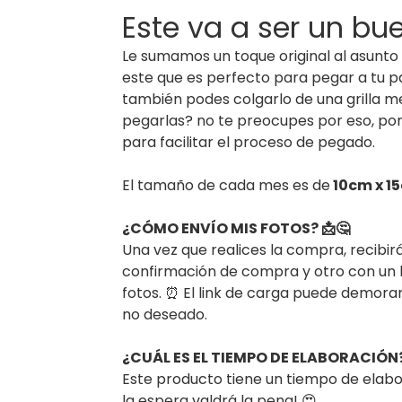
Este va a ser un bu
Le sumamos un toque original al asunto 
este que es perfecto para pegar a tu pa
también podes colgarlo de una grilla 
pegarlas? no te preocupes por eso, por
para facilitar el proceso de pegado.
El tamaño de cada mes es de
10cm x 1
¿CÓMO ENVÍO MIS FOTOS? 📩🤔
Una vez que realices la compra, recibirá
confirmación de compra y otro con un 
fotos. ⏰ El link de carga puede demorar
no deseado.
¿CUÁL ES EL TIEMPO DE ELABORACIÓN?
Este producto tiene un tiempo de elab
la espera valdrá la pena! 😍