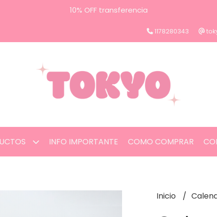
10% OFF transferencia
1178280343
tok
UCTOS
INFO IMPORTANTE
COMO COMPRAR
CO
Inicio
Calend