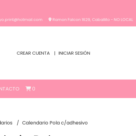
yo.print@hotmail.com
Ramon Falcon 1629, Caballito - NO LOCAL
CREAR CUENTA
INICIAR SESIÓN
NTACTO
0
arios
Calendario Pola c/adhesivo