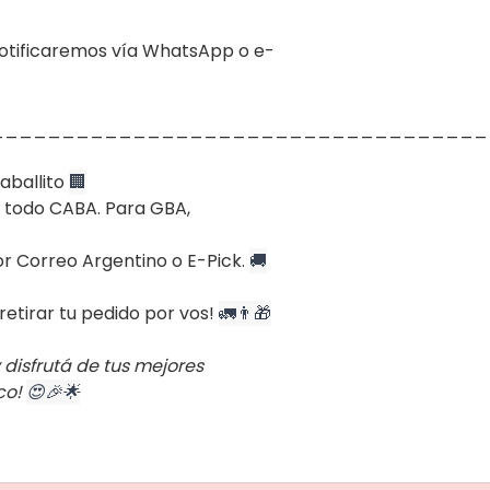
 notificaremos vía WhatsApp o e-
___________________________________
Caballito
🏢
 todo CABA. Para GBA,
r Correo Argentino o E-Pick.
🚚
 retirar tu pedido por vos!
🚛👨‍🎁
 disfrutá de tus mejores
co!
😍🎉🌟