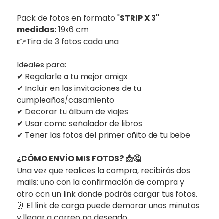
Pack de fotos en formato "
STRIP X 3"
medidas:
19x6 cm
👉
Tira de 3 fotos cada una
Ideales para:
✔ Regalarle a tu mejor amigx
✔
Incluir en las invitaciones de tu
cumpleaños/casamiento
✔
Decorar tu álbum de viajes
✔
Usar como señalador de libros
✔
Tener las fotos del primer añito de tu bebe
¿CÓMO ENVÍO MIS FOTOS? 📩🤔
Una vez que realices la compra, recibirás dos
mails: uno con la confirmación de compra y
otro con un link donde podrás cargar tus fotos.
⏰ El link de carga puede demorar unos minutos
y llegar a correo no deseado.